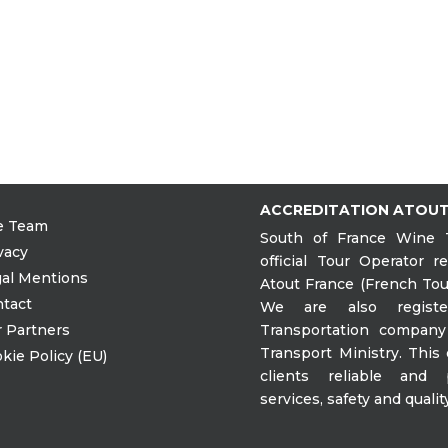
ACCREDITATION ATOUT
e Team
South of France Wine 
vacy
official Tour Operator r
al Mentions
Atout France (French Tou
tact
We are also regist
 Partners
Transportation compan
Transport Ministry. This
kie Policy (EU)
clients reliable and p
services, safety and qualit