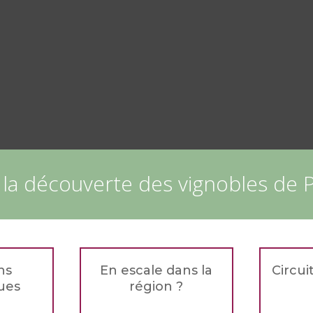
 la découverte des vignobles de
ns
En escale dans la
Circui
ues
région ?