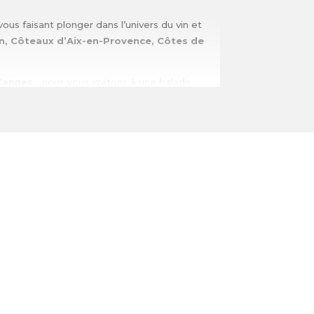
ous faisant plonger dans l’univers du vin et
n, Côteaux d’Aix-en-Provence, Côtes de
 Cannes
… nous vous invitons à une balade
sés de Provence vifs et fruités vous
pilles seront comblés !
vence en vous guidant dans de petits
ndue
, il vous apprendra tout sur l’élaboration
perte de vue, des champs de lavandes, la
ant des cigales et un verre de rosé …
ue, hors des sentiers battus, pour découvrir
riculture raisonnée ou biologique
et