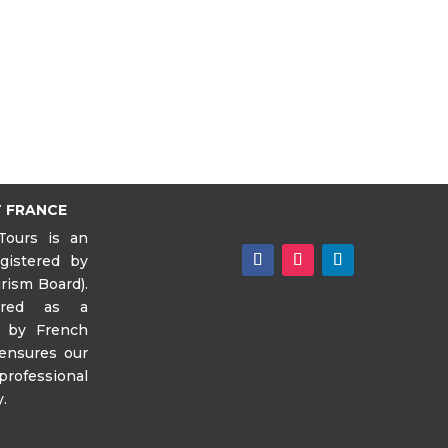
 FRANCE
Tours is an
egistered by
rism Board).
ered as a
y by French
 ensures our
rofessional
y.