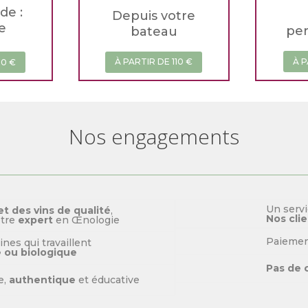
de :
Depuis votre
e
per
bateau
À P
À PARTIR DE 110 €
90 €
Nos engagements
Un serv
et des vins de qualité
,
Nos clie
otre
expert
en Œnologie
Paieme
nes qui travaillent
e ou biologique
Pas de 
e,
authentique
et éducative