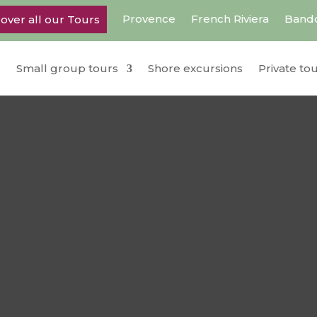
Provence
French Riviera
Bando
over all our Tours
e
Small group tours
Shore excursions
Private to