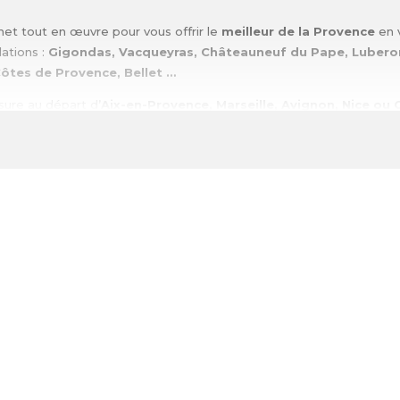
t tout en œuvre pour vous offrir le
meilleur de la Provence
en v
lations :
Gigondas, Vacqueyras, Châteauneuf du Pape, Lubero
Côtes de Provence, Bellet …
sure au départ d’
Aix-en-Provence, Marseille, Avignon, Nice ou
 authentiques
vignobles de Provence
.
blancs délicats et aromatiques en passant par les iconiques vins ro
ovence
que nous avons sélectionnés pour vous. Vos sens et vos pa
ur de transmettre sa passion et ses connaissances des vins de Pro
 la Région. Dans une ambiance
conviviale, authentique
et
déte
par les chais et les caveaux de dégustation.
s bordés par les magnifiques paysages Provençaux : des vignes à 
ron
, de pittoresques villages baignés de soleil, une fontaine, le ch
tude
, suivez-nous, laissez-vous guidez et vivez une expérience uniq
viticulteurs passionnés,
de
domaines viticoles engagés
en
ag
ins de Provence.